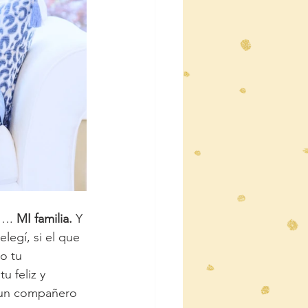
…. 
MI familia.
 Y 
legí, si el que 
o tu 
u feliz y 
r un compañero 