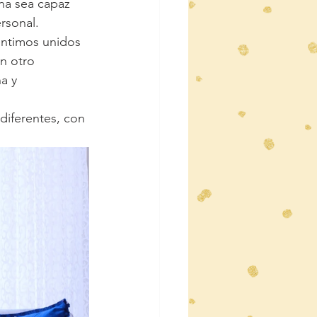
na sea capaz 
rsonal.
entimos unidos 
n otro 
a y 
diferentes, con 