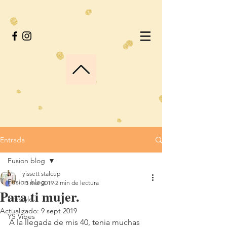
Entrada
Fusion blog
yissett stalcup
Fusion blog
13 mar 2019
2 min de lectura
Para ti mujer.
Lifestyle
Actualizado:
9 sept 2019
YS Vibes
A la llegada de mis 40, tenia muchas 