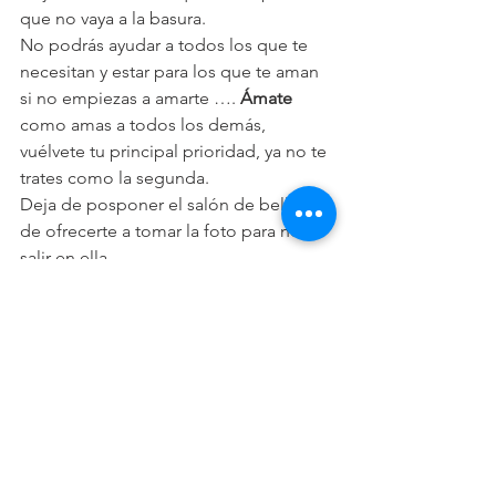
que no vaya a la basura.
No podrás ayudar a todos los que te 
necesitan y estar para los que te aman 
si no empiezas a amarte …. 
Ámate
como amas a todos los demás, 
vuélvete tu principal prioridad, ya no te 
trates como la segunda.
Deja de posponer el salón de belleza y 
de ofrecerte a tomar la foto para no 
salir en ella.
Yo te quiero tanto que podría 
sentarme a escucharte en la banqueta 
de un parque, que ningún café nos 
haría   falta.
Porque pararte frente al espejo a 
ponerte linda, no te hace menos 
mamá, menos tía, menos abuela, 
menos mujer, menos esposa o menos 