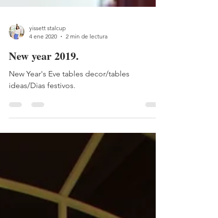
yissett stalcup
4 ene 2020
2 min de lectura
New year 2019.
New Year's Eve tables decor/tables
ideas/Dias festivos.