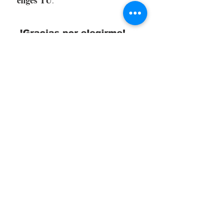
eliges TU
.
!Gracias por elegirme!
LANZA TUS SUEÑOS AL CIELO
COMO UNA COMETA, Y NUNCA
SABRÁS LO QUE RECOGERÁS:
UNA NUEVA VIDA, UNA
NUEVA AMISTAD, UN NUEVO AMOR,
UNA NUEVA PATRIA.
-
Anais Nin-
DROP ME A LINE