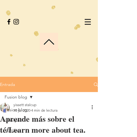
Entrada
Fusion blog
yissett stalcup
Fusion blog
10 jul 2020
4 min de lectura
Aprende más sobre el
Lifestyle
té/Learn more about tea.
YS Vibes