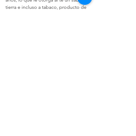
tierra e incluso a tabaco, producto de 
esa larga fermentación. Su color varia 
desde el cobre asta el caoba, siempre 
en tonos rojizos. Es un té fuerte, 
intenso, y con textura.
Ten en cuenta que en otros países el 
ritual o ceremonia del té sera diferente, 
(Asia, Europa, Africa, medio Oriente 